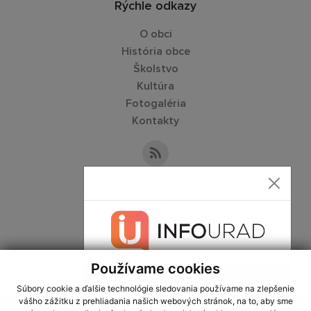
Rýchle odkazy
O obci
História obce
Školstvo
Kultúra
Fotogaléria
Kontakty
Kontaktné informácie
+421 55 466 71 19
obecstos@gmail.com
Používame cookies
Súbory cookie a ďalšie technológie sledovania používame na zlepšenie
vášho zážitku z prehliadania našich webových stránok, na to, aby sme