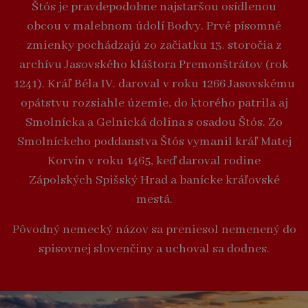
Štós je pravdepodobne najstaršou osídlenou
obcou v malebnom údolí Bodvy. Prvé písomné
zmienky pochádzajú zo začiatku 13. storočia z
archívu Jasovského kláštora Premonštrátov (rok
1241). Kráľ Béla IV. daroval v roku 1266 Jasovskému
opátstvu rozsiahle územie, do ktorého patrila aj
Smolnícka a Gelnická dolina s osadou Štós. Zo
Smolníckeho poddanstva Štós vymanil kráľ Matej
Korvín v roku 1465, keď daroval rodine
Zápolských Spišský Hrad a banícke kráľovské
mestá.
Pôvodný nemecký názov sa preniesol nemenený do
spisovnej slovenčiny a uchoval sa dodnes.