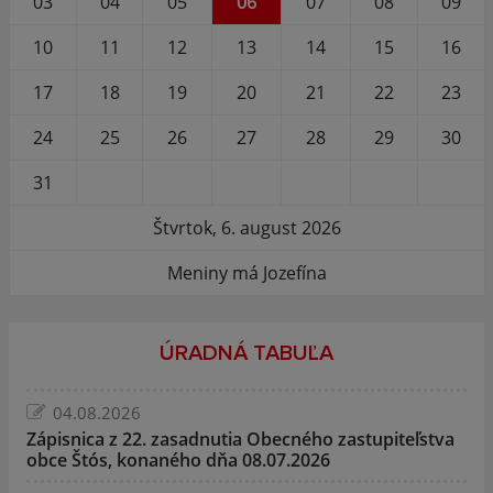
03
04
05
06
07
08
09
10
11
12
13
14
15
16
17
18
19
20
21
22
23
24
25
26
27
28
29
30
31
Štvrtok, 6. august 2026
Meniny má Jozefína
ÚRADNÁ TABUĽA
04.08.2026
Zápisnica z 22. zasadnutia Obecného zastupiteľstva
obce Štós, konaného dňa 08.07.2026