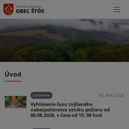
Oficiálne stránky
OBEC ŠTÓS
Úvod
026
06. AUG 2026
Oznámenia
Vyhlásenie času zvýšeného
nebezpečenstva vzniku požiaru od
06.08.2026, v čase od 15: 00 hod.
026