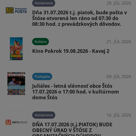
29. JÚL 2026
Oznámenia
Dňa 31.07.2026 t.j. piatok, bude pošta v
Štóse otvorená len ráno od 07:30 do
08:30 hod. z prevádzkových dôvodov.
026
21. JÚL 2026
Kultúra
Kino Pokrok 19.08.2026 - Kavej 2
026
09. JÚL 2026
Podujatia
Juliáles - letná slávnosť obce Štós
17.07.2026 o 17:00 hod. v kultúrnom
dome Štós
16. JÚL 2026
Oznámenia
026
DŇA 17.07.2026 (t.j.PIATOK) BUDE
v
OBECNÝ ÚRAD V ŠTÓSE Z