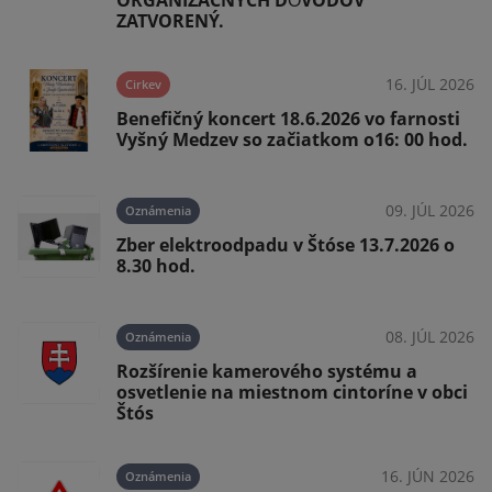
ORGANIZAČNÝCH DȎVODOV
ZATVORENÝ.
026
16. JÚL 2026
Cirkev
Benefičný koncert 18.6.2026 vo farnosti
Vyšný Medzev so začiatkom o16: 00 hod.
026
09. JÚL 2026
Oznámenia
ý
Zber elektroodpadu v Štóse 13.7.2026 o
8.30 hod.
026
08. JÚL 2026
Oznámenia
Rozšírenie kamerového systému a
osvetlenie na miestnom cintoríne v obci
Štós
026
16. JÚN 2026
Oznámenia