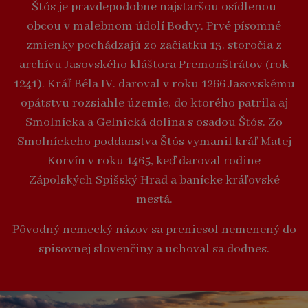
Štós je pravdepodobne najstaršou osídlenou
obcou v malebnom údolí Bodvy. Prvé písomné
zmienky pochádzajú zo začiatku 13. storočia z
archívu Jasovského kláštora Premonštrátov (rok
1241). Kráľ Béla IV. daroval v roku 1266 Jasovskému
opátstvu rozsiahle územie, do ktorého patrila aj
Smolnícka a Gelnická dolina s osadou Štós. Zo
Smolníckeho poddanstva Štós vymanil kráľ Matej
Korvín v roku 1465, keď daroval rodine
Zápolských Spišský Hrad a banícke kráľovské
mestá.
Pôvodný nemecký názov sa preniesol nemenený do
spisovnej slovenčiny a uchoval sa dodnes.