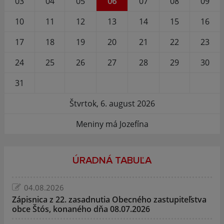
03
04
05
06
07
08
09
10
11
12
13
14
15
16
17
18
19
20
21
22
23
24
25
26
27
28
29
30
31
Štvrtok, 6. august 2026
Meniny má Jozefína
ÚRADNÁ TABUĽA
04.08.2026
Zápisnica z 22. zasadnutia Obecného zastupiteľstva
obce Štós, konaného dňa 08.07.2026