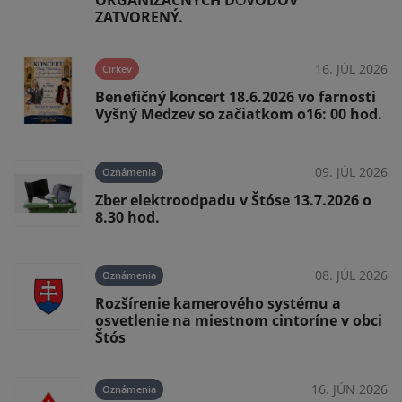
ORGANIZAČNÝCH DȎVODOV
ZATVORENÝ.
026
16. JÚL 2026
Cirkev
Benefičný koncert 18.6.2026 vo farnosti
Vyšný Medzev so začiatkom o16: 00 hod.
026
09. JÚL 2026
Oznámenia
ý
Zber elektroodpadu v Štóse 13.7.2026 o
8.30 hod.
026
08. JÚL 2026
Oznámenia
Rozšírenie kamerového systému a
osvetlenie na miestnom cintoríne v obci
Štós
026
16. JÚN 2026
Oznámenia