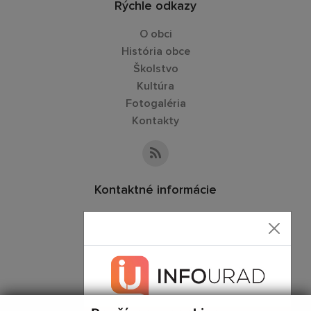
Rýchle odkazy
O obci
História obce
Školstvo
Kultúra
Fotogaléria
Kontakty
Kontaktné informácie
+421 55 466 71 19
obecstos@gmail.com