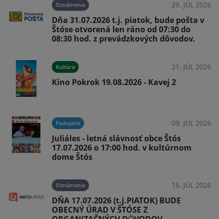
29. JÚL 2026
Oznámenia
Dňa 31.07.2026 t.j. piatok, bude pošta v
Štóse otvorená len ráno od 07:30 do
08:30 hod. z prevádzkových dôvodov.
026
21. JÚL 2026
Kultúra
Kino Pokrok 19.08.2026 - Kavej 2
026
09. JÚL 2026
Podujatia
Juliáles - letná slávnosť obce Štós
17.07.2026 o 17:00 hod. v kultúrnom
dome Štós
16. JÚL 2026
Oznámenia
026
DŇA 17.07.2026 (t.j.PIATOK) BUDE
v
OBECNÝ ÚRAD V ŠTÓSE Z