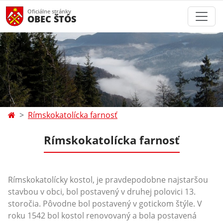
Oficiálne stránky
OBEC ŠTÓS
Rímskokatolícka farnosť
Rímskokatolícka farnosť
Rímskokatolícky kostol, je pravdepodobne najstaršou
stavbou v obci, bol postavený v druhej polovici 13.
storočia. Pôvodne bol postavený v gotickom štýle. V
roku 1542 bol kostol renovovaný a bola postavená