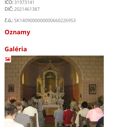
IČO:
31973141
DIČ:
2021461387
č.ú.:
SK1409000000000660226953
Oznamy
Galéria