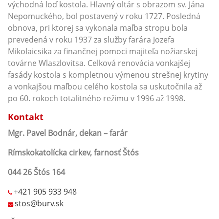
východná loď kostola. Hlavný oltár s obrazom sv. Jána
Nepomuckého, bol postavený v roku 1727. Posledná
obnova, pri ktorej sa vykonala maľba stropu bola
prevedená v roku 1937 za služby farára Jozefa
Mikolaicsika za finančnej pomoci majiteľa nožiarskej
továrne Wlaszlovitsa. Celková renovácia vonkajšej
fasády kostola s kompletnou výmenou strešnej krytiny
a vonkajšou maľbou celého kostola sa uskutočnila až
po 60. rokoch totalitného režimu v 1996 až 1998.
Kontakt
Mgr. Pavel Bodnár, dekan – farár
Rímskokatolícka cirkev, farnosť Štós
044 26 Štós 164
+421 905 933 948
stos@burv.sk