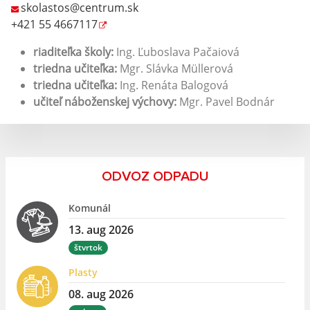
skolastos@centrum.sk
+421 55 4667117
riaditeľka školy:
Ing. Ľuboslava Pačaiová
triedna učiteľka:
Mgr. Slávka Müllerová
triedna učiteľka:
Ing. Renáta Balogová
učiteľ náboženskej výchovy:
Mgr. Pavel Bodnár
ODVOZ ODPADU
Komunál
13. aug 2026
štvrtok
Plasty
08. aug 2026