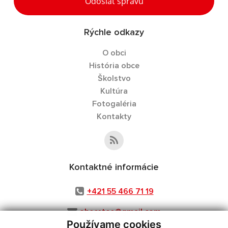
Odoslať správu
Rýchle odkazy
O obci
História obce
Školstvo
Kultúra
Fotogaléria
Kontakty
Kontaktné informácie
+421 55 466 71 19
obecstos@gmail.com
Používame cookies