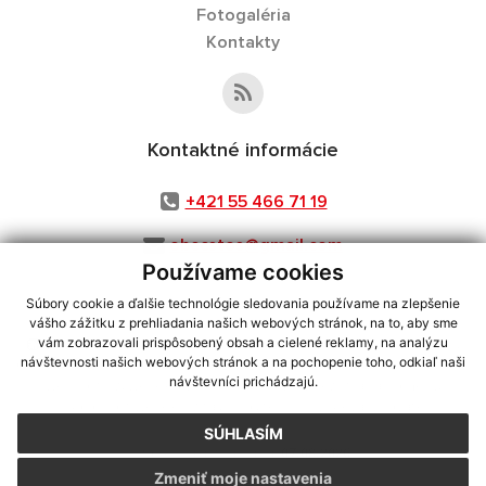
Fotogaléria
Kontakty
Kontaktné informácie
+421 55 466 71 19
obecstos@gmail.com
Používame cookies
Súbory cookie a ďalšie technológie sledovania používame na zlepšenie
vášho zážitku z prehliadania našich webových stránok, na to, aby sme
využite možnosť získavania aktuálnych informácií s využitím RSS
,
vám zobrazovali prispôsobený obsah a cielené reklamy, na analýzu
návštevnosti našich webových stránok a na pochopenie toho, odkiaľ naši
CMS systém (redakčný) systém ECHELON 2,
Mapa stránok
,
web portál
,
návštevníci prichádzajú.
webhosting
,
webex.digital, s.r.o.
,
domény
,
registrácia domény
,
spoločnosť webex.digital, s.r.o.
,
technický prevádzkovateľ
SÚHLASÍM
Posledná aktualizácia:
07.08.2026
Zmeniť moje nastavenia