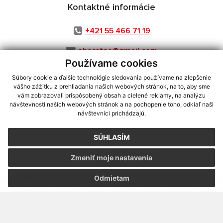
Kontaktné informácie
+421 55 466 71 19
obecstos@gmail.com
Používame cookies
Súbory cookie a ďalšie technológie sledovania používame na zlepšenie
vášho zážitku z prehliadania našich webových stránok, na to, aby sme
využite možnosť získavania aktuálnych informácií s využitím RSS
,
vám zobrazovali prispôsobený obsah a cielené reklamy, na analýzu
návštevnosti našich webových stránok a na pochopenie toho, odkiaľ naši
CMS systém (redakčný) systém ECHELON 2,
Mapa stránok
,
web portál
,
návštevníci prichádzajú.
webhosting
,
webex.digital, s.r.o.
,
domény
,
registrácia domény
,
spoločnosť webex.digital, s.r.o.
,
technický prevádzkovateľ
SÚHLASÍM
Posledná aktualizácia:
07.08.2026
Zmeniť moje nastavenia
Vytlačiť stránku
|
Vyhlásenie o prístupnosti
Autorské práva
|
Cookies
Odmietam
webdesign
|