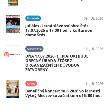
09. JÚL 2026
Podujatia
Juliáles - letná slávnosť obce Štós
17.07.2026 o 17:00 hod. v kultúrnom
dome Štós
16. JÚL 2026
Oznámenia
DŇA 17.07.2026 (t.j.PIATOK) BUDE
OBECNÝ ÚRAD V ŠTÓSE Z
ORGANIZAČNÝCH DȎVODOV
ZATVORENÝ.
16. JÚL 2026
Cirkev
Benefičný koncert 18.6.2026 vo farnosti
Vyšný Medzev so začiatkom o16: 00 hod.