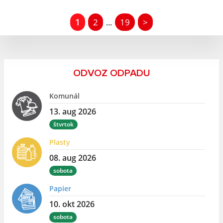
1
2
19
>
...
ODVOZ ODPADU
Komunál
13. aug 2026
štvrtok
Plasty
08. aug 2026
sobota
Papier
10. okt 2026
sobota