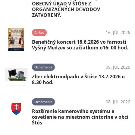
OBECNÝ ÚRAD V ŠTÓSE Z
ORGANIZAČNÝCH DȎVODOV
ZATVORENÝ.
16. JÚL 2026
Cirkev
Benefičný koncert 18.6.2026 vo farnosti
Vyšný Medzev so začiatkom o16: 00 hod.
09. JÚL 2026
Oznámenia
Zber elektroodpadu v Štóse 13.7.2026 o
8.30 hod.
08. JÚL 2026
Oznámenia
Rozšírenie kamerového systému a
osvetlenie na miestnom cintoríne v obci
Štós