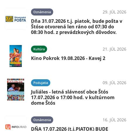
29. JÚL 2026
Oznámenia
Dňa 31.07.2026 t.j. piatok, bude pošta v
Štóse otvorená len ráno od 07:30 do
08:30 hod. z prevádzkových dôvodov.
21. JÚL 2026
Kultúra
Kino Pokrok 19.08.2026 - Kavej 2
09. JÚL 2026
Podujatia
Juliáles - letná slávnosť obce Štós
17.07.2026 o 17:00 hod. v kultúrnom
dome Štós
16. JÚL 2026
Oznámenia
DŇA 17.07.2026 (t.j.PIATOK) BUDE