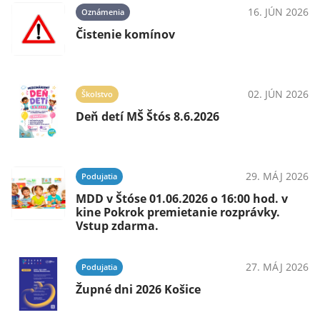
16. JÚN 2026
Oznámenia
Čistenie komínov
02. JÚN 2026
Školstvo
Deň detí MŠ Štós 8.6.2026
29. MÁJ 2026
Podujatia
MDD v Štóse 01.06.2026 o 16:00 hod. v
kine Pokrok premietanie rozprávky.
Vstup zdarma.
27. MÁJ 2026
Podujatia
Župné dni 2026 Košice