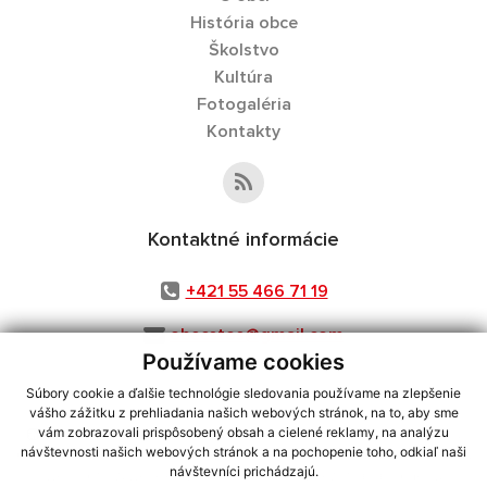
História obce
Školstvo
Kultúra
Fotogaléria
Kontakty
Kontaktné informácie
+421 55 466 71 19
obecstos@gmail.com
Používame cookies
Súbory cookie a ďalšie technológie sledovania používame na zlepšenie
vášho zážitku z prehliadania našich webových stránok, na to, aby sme
využite možnosť získavania aktuálnych informácií s využitím RSS
,
vám zobrazovali prispôsobený obsah a cielené reklamy, na analýzu
návštevnosti našich webových stránok a na pochopenie toho, odkiaľ naši
CMS systém (redakčný) systém ECHELON 2,
Mapa stránok
,
web portál
,
návštevníci prichádzajú.
webhosting
,
webex.digital, s.r.o.
,
domény
,
registrácia domény
,