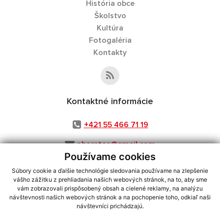
História obce
Školstvo
Kultúra
Fotogaléria
Kontakty
Kontaktné informácie
+421 55 466 71 19
obecstos@gmail.com
Používame cookies
Súbory cookie a ďalšie technológie sledovania používame na zlepšenie
vášho zážitku z prehliadania našich webových stránok, na to, aby sme
využite možnosť získavania aktuálnych informácií s využitím RSS
,
vám zobrazovali prispôsobený obsah a cielené reklamy, na analýzu
návštevnosti našich webových stránok a na pochopenie toho, odkiaľ naši
CMS systém (redakčný) systém ECHELON 2,
Mapa stránok
,
web portál
,
návštevníci prichádzajú.
webhosting
,
webex.digital, s.r.o.
,
domény
,
registrácia domény
,
spoločnosť webex.digital, s.r.o.
,
technický prevádzkovateľ