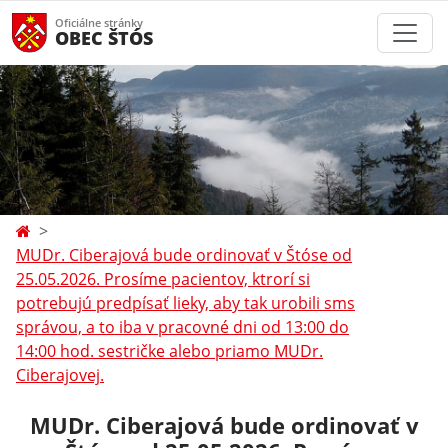
Oficiálne stránky
OBEC ŠTÓS
MUDr. Ciberajová bude ordinovať v Štóse od
25.05.2026. Prosíme pacientov, ktrorí si
potrebujú predpísať lieky, aby tak urobili sms
správou, a to iba v pracovné dni od 13:00 do
14:00 hod. sestričke alebo priamo MUDr.
Ciberajovej.
MUDr. Ciberajová bude ordinovať v