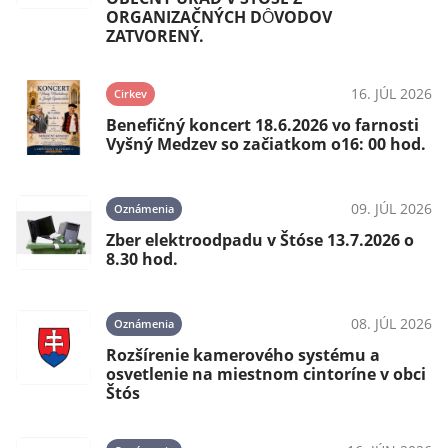
ORGANIZAČNÝCH DȎVODOV
ZATVORENÝ.
16. JÚL 2026
Cirkev
Benefičný koncert 18.6.2026 vo farnosti
Vyšný Medzev so začiatkom o16: 00 hod.
09. JÚL 2026
Oznámenia
Zber elektroodpadu v Štóse 13.7.2026 o
8.30 hod.
08. JÚL 2026
Oznámenia
Rozšírenie kamerového systému a
osvetlenie na miestnom cintoríne v obci
Štós