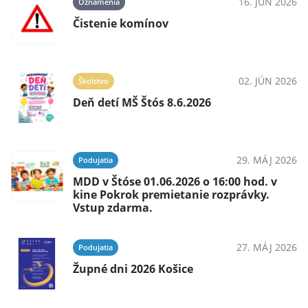
16. JÚN 2026
Oznámenia
Čistenie komínov
02. JÚN 2026
Školstvo
Deň detí MŠ Štós 8.6.2026
29. MÁJ 2026
Podujatia
MDD v Štóse 01.06.2026 o 16:00 hod. v
kine Pokrok premietanie rozprávky.
Vstup zdarma.
27. MÁJ 2026
Podujatia
Župné dni 2026 Košice