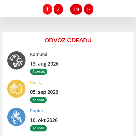
1
2
19
>
...
ODVOZ ODPADU
Komunál
13. aug 2026
štvrtok
Plasty
05. sep 2026
sobota
Papier
10. okt 2026
sobota