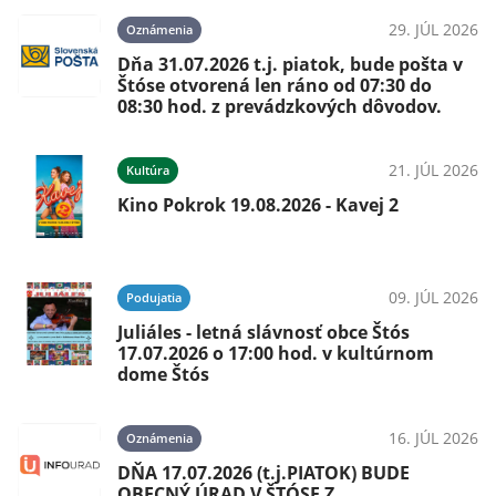
29. JÚL 2026
Oznámenia
Dňa 31.07.2026 t.j. piatok, bude pošta v
Štóse otvorená len ráno od 07:30 do
08:30 hod. z prevádzkových dôvodov.
21. JÚL 2026
Kultúra
Kino Pokrok 19.08.2026 - Kavej 2
09. JÚL 2026
Podujatia
Juliáles - letná slávnosť obce Štós
17.07.2026 o 17:00 hod. v kultúrnom
dome Štós
16. JÚL 2026
Oznámenia
DŇA 17.07.2026 (t.j.PIATOK) BUDE
OBECNÝ ÚRAD V ŠTÓSE Z