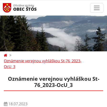
Oficiálne stránky
OBEC ŠTÓS
Oznámenie verejnou vyhláškou St-76_2023-
OcU_3
Oznámenie verejnou vyhláškou St-
76_2023-OcU_3
18.07.2023