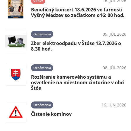
16. JÚL 2026
Cirkev
Benefičný koncert 18.6.2026 vo farnosti
Vyšný Medzev so začiatkom o16: 00 hod.
09. JÚL 2026
Oznámenia
Zber elektroodpadu v Štóse 13.7.2026 o
8.30 hod.
08. JÚL 2026
Oznámenia
Rozšírenie kamerového systému a
osvetlenie na miestnom cintoríne v obci
Štós
16. JÚN 2026
Oznámenia
Čistenie komínov