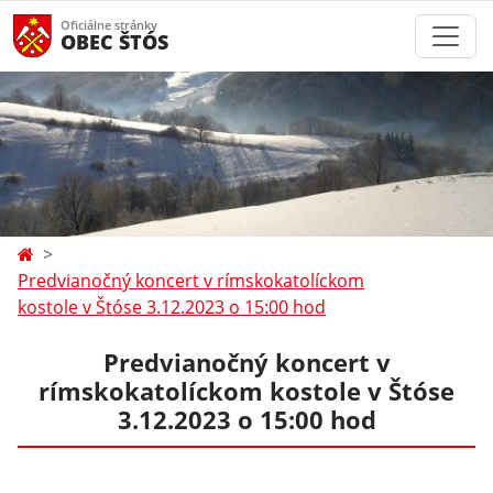
Oficiálne stránky
OBEC ŠTÓS
Predvianočný koncert v rímskokatolíckom
kostole v Štóse 3.12.2023 o 15:00 hod
Predvianočný koncert v
rímskokatolíckom kostole v Štóse
3.12.2023 o 15:00 hod