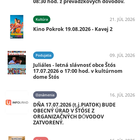
08:30 hod. z prevádzkových dôvodov.
21. JÚL 2026
Kultúra
Kino Pokrok 19.08.2026 - Kavej 2
09. JÚL 2026
Podujatia
Juliáles - letná slávnosť obce Štós
17.07.2026 o 17:00 hod. v kultúrnom
dome Štós
16. JÚL 2026
Oznámenia
DŇA 17.07.2026 (t.j.PIATOK) BUDE
OBECNÝ ÚRAD V ŠTÓSE Z
ORGANIZAČNÝCH DȎVODOV
ZATVORENÝ.