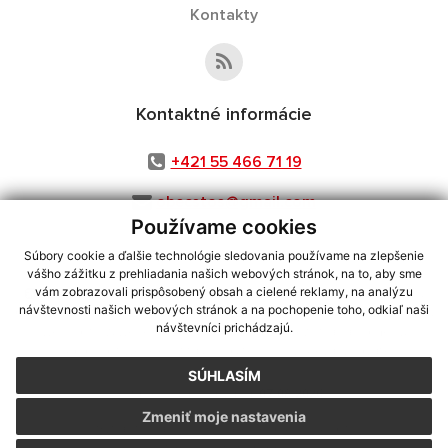
Kontakty
Kontaktné informácie
+421 55 466 71 19
obecstos@gmail.com
Používame cookies
Súbory cookie a ďalšie technológie sledovania používame na zlepšenie
vášho zážitku z prehliadania našich webových stránok, na to, aby sme
využite možnosť získavania aktuálnych informácií s využitím RSS
,
vám zobrazovali prispôsobený obsah a cielené reklamy, na analýzu
návštevnosti našich webových stránok a na pochopenie toho, odkiaľ naši
CMS systém (redakčný) systém ECHELON 2,
Mapa stránok
,
web portál
,
návštevníci prichádzajú.
webhosting
,
webex.digital, s.r.o.
,
domény
,
registrácia domény
,
spoločnosť webex.digital, s.r.o.
,
technický prevádzkovateľ
SÚHLASÍM
Posledná aktualizácia:
07.08.2026
Zmeniť moje nastavenia
Vytlačiť stránku
|
Vyhlásenie o prístupnosti
Autorské práva
|
Cookies