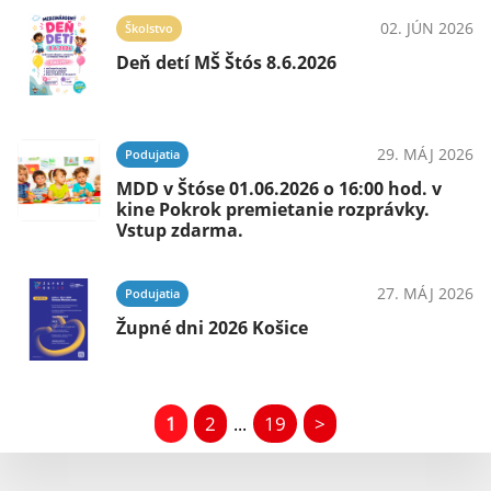
02. JÚN 2026
Školstvo
Deň detí MŠ Štós 8.6.2026
29. MÁJ 2026
Podujatia
MDD v Štóse 01.06.2026 o 16:00 hod. v
kine Pokrok premietanie rozprávky.
Vstup zdarma.
27. MÁJ 2026
Podujatia
Župné dni 2026 Košice
1
2
19
>
...