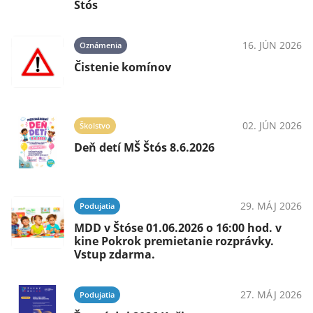
Štós
16. JÚN 2026
Oznámenia
Čistenie komínov
02. JÚN 2026
Školstvo
Deň detí MŠ Štós 8.6.2026
29. MÁJ 2026
Podujatia
MDD v Štóse 01.06.2026 o 16:00 hod. v
kine Pokrok premietanie rozprávky.
Vstup zdarma.
27. MÁJ 2026
Podujatia