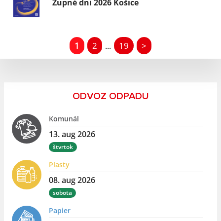
Župné dni 2026 Košice
1
2
19
>
...
ODVOZ ODPADU
Komunál
13. aug 2026
štvrtok
Plasty
08. aug 2026
sobota
Papier