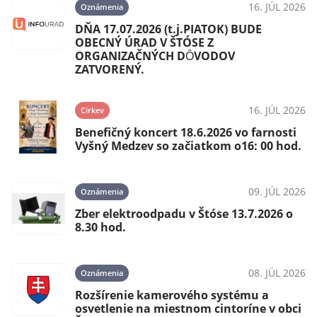
16. JÚL 2026
Oznámenia
DŇA 17.07.2026 (t.j.PIATOK) BUDE
OBECNÝ ÚRAD V ŠTÓSE Z
ORGANIZAČNÝCH DȎVODOV
ZATVORENÝ.
16. JÚL 2026
Cirkev
Benefičný koncert 18.6.2026 vo farnosti
Vyšný Medzev so začiatkom o16: 00 hod.
09. JÚL 2026
Oznámenia
Zber elektroodpadu v Štóse 13.7.2026 o
8.30 hod.
08. JÚL 2026
Oznámenia
Rozšírenie kamerového systému a
osvetlenie na miestnom cintoríne v obci