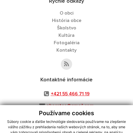
Rýchle odkazy
O obci
História obce
Školstvo
Kultúra
Fotogaléria
Kontakty
Kontaktné informácie
+421 55 466 71 19
obecstos@gmail.com
Používame cookies
Súbory cookie a ďalšie technológie sledovania používame na zlepšenie
vášho zážitku z prehliadania našich webových stránok, na to, aby sme
využite možnosť získavania aktuálnych informácií s využitím RSS
,
vám zobrazovali prispôsobený obsah a cielené reklamy, na analýzu