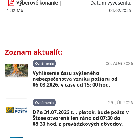
Výberové konanie
Dátum vyvesenia:
|
1.32 Mb
04.02.2025
Zoznam aktualít:
06. AUG 2026
Oznámenia
Vyhlásenie času zvýšeného
nebezpečenstva vzniku požiaru od
06.08.2026, v čase od 15: 00 hod.
29. JÚL 2026
Oznámenia
Dňa 31.07.2026 t.j. piatok, bude pošta v
Štóse otvorená len ráno od 07:30 do
08:30 hod. z prevádzkových dôvodov.