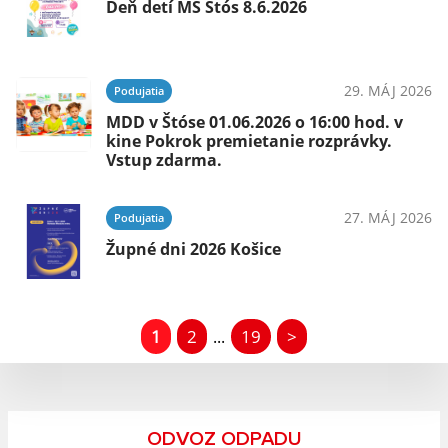
Deň detí MŠ Štós 8.6.2026
29. MÁJ 2026
Podujatia
MDD v Štóse 01.06.2026 o 16:00 hod. v
kine Pokrok premietanie rozprávky.
Vstup zdarma.
27. MÁJ 2026
Podujatia
Župné dni 2026 Košice
1
2
19
>
...
ODVOZ ODPADU