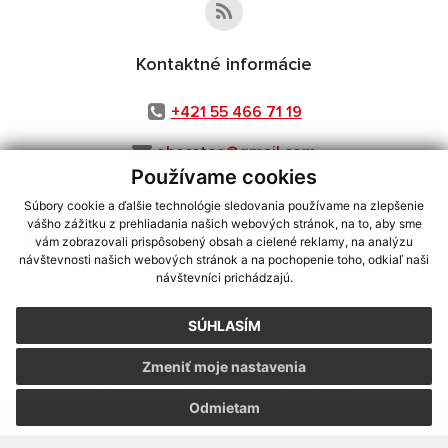
Kontaktné informácie
+421 55 466 71 19
obecstos@gmail.com
Používame cookies
Súbory cookie a ďalšie technológie sledovania používame na zlepšenie
vášho zážitku z prehliadania našich webových stránok, na to, aby sme
využite možnosť získavania aktuálnych informácií s využitím RSS
,
vám zobrazovali prispôsobený obsah a cielené reklamy, na analýzu
návštevnosti našich webových stránok a na pochopenie toho, odkiaľ naši
CMS systém (redakčný) systém ECHELON 2,
Mapa stránok
,
web portál
,
návštevníci prichádzajú.
webhosting
,
webex.digital, s.r.o.
,
domény
,
registrácia domény
,
spoločnosť webex.digital, s.r.o.
,
technický prevádzkovateľ
SÚHLASÍM
Posledná aktualizácia:
07.08.2026
Zmeniť moje nastavenia
Vytlačiť stránku
|
Vyhlásenie o prístupnosti
Autorské práva
|
Cookies
Odmietam