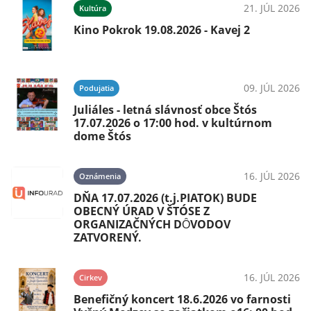
21. JÚL 2026
Kultúra
Kino Pokrok 19.08.2026 - Kavej 2
09. JÚL 2026
Podujatia
Juliáles - letná slávnosť obce Štós
17.07.2026 o 17:00 hod. v kultúrnom
dome Štós
16. JÚL 2026
Oznámenia
DŇA 17.07.2026 (t.j.PIATOK) BUDE
OBECNÝ ÚRAD V ŠTÓSE Z
ORGANIZAČNÝCH DȎVODOV
ZATVORENÝ.
16. JÚL 2026
Cirkev
Benefičný koncert 18.6.2026 vo farnosti