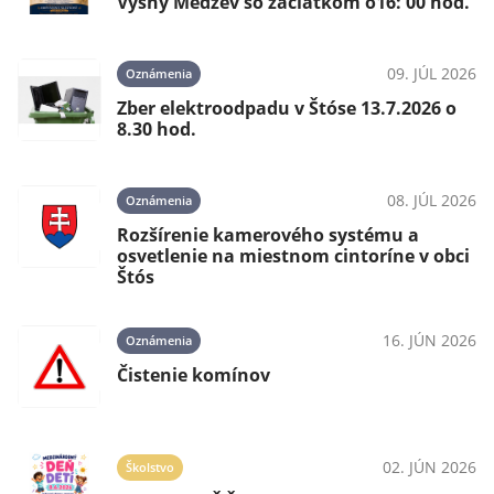
Vyšný Medzev so začiatkom o16: 00 hod.
09. JÚL 2026
Oznámenia
Zber elektroodpadu v Štóse 13.7.2026 o
8.30 hod.
08. JÚL 2026
Oznámenia
Rozšírenie kamerového systému a
osvetlenie na miestnom cintoríne v obci
Štós
16. JÚN 2026
Oznámenia
Čistenie komínov
02. JÚN 2026
Školstvo